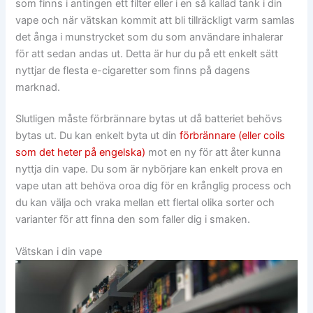
som finns i antingen ett filter eller i en så kallad tank i din
vape och när vätskan kommit att bli tillräckligt varm samlas
det ånga i munstrycket som du som användare inhalerar
för att sedan andas ut. Detta är hur du på ett enkelt sätt
nyttjar de flesta e-cigaretter som finns på dagens
marknad.
Slutligen måste förbrännare bytas ut då batteriet behövs
bytas ut. Du kan enkelt byta ut din
förbrännare (eller coils
som det heter på engelska)
mot en ny för att åter kunna
nyttja din vape. Du som är nybörjare kan enkelt prova en
vape utan att behöva oroa dig för en krånglig process och
du kan välja och vraka mellan ett flertal olika sorter och
varianter för att finna den som faller dig i smaken.
Vätskan i din vape