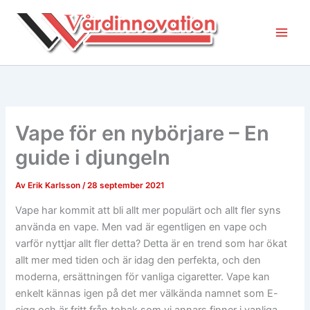
Hoppa
till
innehåll
Vape för en nybörjare – En
guide i djungeln
Av
Erik Karlsson
/
28 september 2021
Vape har kommit att bli allt mer populärt och allt fler syns
använda en vape. Men vad är egentligen en vape och
varför nyttjar allt fler detta? Detta är en trend som har ökat
allt mer med tiden och är idag den perfekta, och den
moderna, ersättningen för vanliga cigaretter. Vape kan
enkelt kännas igen på det mer välkända namnet som E-
cigg och är fritt från tobak som vi annars finner i vanliga