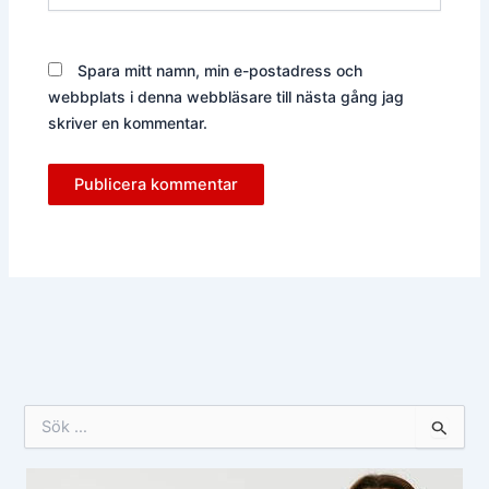
Spara mitt namn, min e-postadress och
webbplats i denna webbläsare till nästa gång jag
skriver en kommentar.
S
ö
k
e