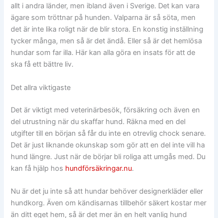
allt i andra länder, men ibland även i Sverige. Det kan vara
ägare som tröttnar på hunden. Valparna är så söta, men
det är inte lika roligt när de blir stora. En konstig inställning
tycker många, men så är det ändå. Eller så är det hemlösa
hundar som far illa. Här kan alla göra en insats för att de
ska få ett bättre liv.
Det allra viktigaste
Det är viktigt med veterinärbesök, försäkring och även en
del utrustning när du skaffar hund. Räkna med en del
utgifter till en början så får du inte en otrevlig chock senare.
Det är just liknande okunskap som gör att en del inte vill ha
hund längre. Just när de börjar bli roliga att umgås med. Du
kan få hjälp hos
hundförsäkringar.nu
.
Nu är det ju inte så att hundar behöver designerkläder eller
hundkorg. Även om kändisarnas tillbehör säkert kostar mer
än ditt eget hem, så är det mer än en helt vanlig hund