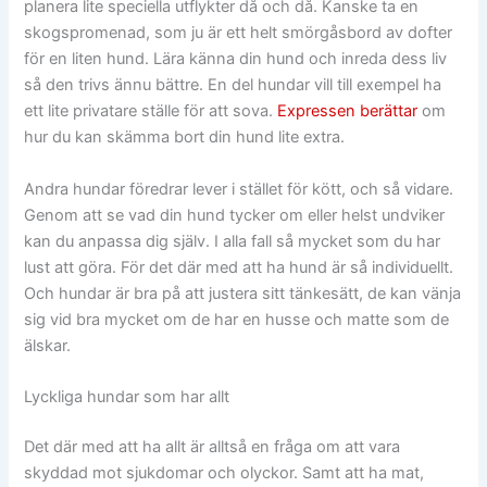
planera lite speciella utflykter då och då. Kanske ta en
skogspromenad, som ju är ett helt smörgåsbord av dofter
för en liten hund. Lära känna din hund och inreda dess liv
så den trivs ännu bättre. En del hundar vill till exempel ha
ett lite privatare ställe för att sova.
Expressen berättar
om
hur du kan skämma bort din hund lite extra.
Andra hundar föredrar lever i stället för kött, och så vidare.
Genom att se vad din hund tycker om eller helst undviker
kan du anpassa dig själv. I alla fall så mycket som du har
lust att göra. För det där med att ha hund är så individuellt.
Och hundar är bra på att justera sitt tänkesätt, de kan vänja
sig vid bra mycket om de har en husse och matte som de
älskar.
Lyckliga hundar som har allt
Det där med att ha allt är alltså en fråga om att vara
skyddad mot sjukdomar och olyckor. Samt att ha mat,