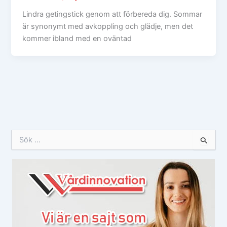
Lindra getingstick genom att förbereda dig. Sommar
är synonymt med avkoppling och glädje, men det
kommer ibland med en oväntad
S
ö
k
e
f
t
e
r
: